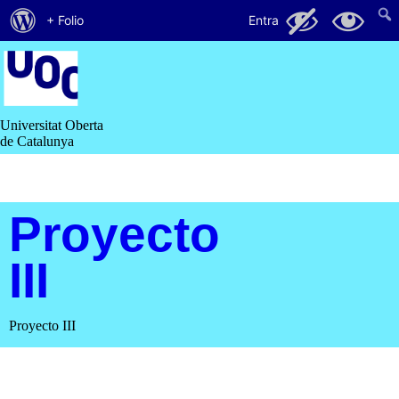
Quant
61
19
+ Folio
Entra
al
Saltar
al
WordPress
contingut
Universitat Oberta
de Catalunya
Proyecto
III
Proyecto III