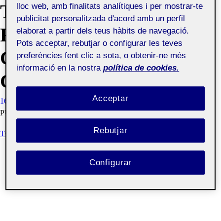
TOMAR IMPULSO Y
lloc web, amb finalitats analítiques i per mostrar-te
publicitat personalitzada d'acord amb un perfil
FIJAR EL RUMBO ·
elaborat a partir dels teus hàbits de navegació.
Pots acceptar, rebutjar o configurar les teves
CONTEXTO
preferències fent clic a sota, o obtenir-ne més
informació en la nostra
política de cookies.
COMPARATIVO
Acceptar
16 MARÇ, 2021
ITSASO BARTOLOMÉ YARZA
VISIBILITAT:
PÚBLIC
Rebutjar
TOMAR IMPULSO Y FIJAR EL RUMBO
Configurar