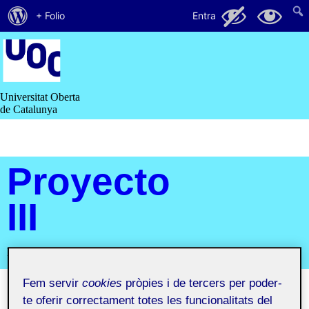
Quant
61
19
+ Folio
Entra
al
Saltar
al
WordPress
contingut
Universitat Oberta
de Catalunya
Proyecto
III
Proyecto III
Fem servir
cookies
pròpies i de tercers per poder-
te oferir correctament totes les funcionalitats del