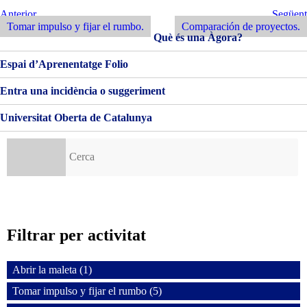
Y
Navegació
Entrada
Següent
Anterior
Següent
FIJAR
Anterior
Entrada
Tomar impulso y fijar el rumbo.
Comparación de proyectos.
d'entrades
EL
Què és una Àgora?
RUMBO
·
Espai d’Aprenentatge Folio
CONTEXTO
COMPARATIVO
Entra una incidència o suggeriment
Universitat Oberta de Catalunya
Cerca:
Filtrar per activitat
Abrir la maleta (1)
Tomar impulso y fijar el rumbo (5)